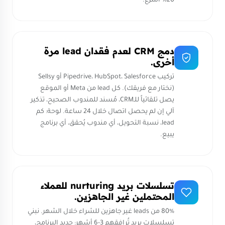
20% أسرع.
دمج CRM لعدم فقدان lead مرة
أخرى.
تركيب Pipedrive، HubSpot، Salesforce أو Sellsy
(نختار مع فريقك). كل lead من Meta أو الموقع
يصل تلقائياً للـCRM، مُسند للمندوب الصحيح، تذكير
آلي إن لم يحصل اتصال خلال 24 ساعة. لوحة: كم
lead، نسبة التحويل، أي مندوب يُحقق، أي برنامج
يبيع.
تسلسلات بريد nurturing للعملاء
المحتملين غير الجاهزين.
80% من leads غير جاهزين للشراء خلال الشهر. نبني
تسلسلات بريد تُرافقهم 3-6 أشهر: جديد البرنامج،