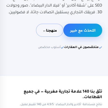
SEO على "شقة أكادير" أو "فيلا الدار البيضاء"، صور وجولات
3D. فريقك التجاري يستقبل اتصالات جادّة، لا فضوليين.
التحدّث مع خبير
منهجنا
→
TECHNOPEK
خبير العقارات
متخصّصون في العقارات
أسلوب مخصّص
clients · Agadir & Casablanca
140+
قطاع متخصّص
العقارات
تثق بنا 140 علامة تجارية مغربية — في جميع
القطاعات.
نتائج مستدامة · أكادير والدار البيضاء · 4,9/5 من 140 تقييم عميل.