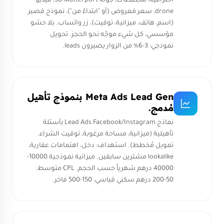
احترافية، مخططات، جولة 3D Matterport، فيديو
drone، سعر مَعروض (أو "ابتداءً من")، نموذج قصير
(اسم، هاتف، ميزانية، توقيت)، زر واتساب. بلا حشو
مؤسسي، كل شيء موجّه نحو الحجز. تحويل
نموذجي: 3-6% من الزوار يصيرون leads.
Meta Ads Lead Gen بنموذج تأهيل
مُدمج.
نماذج Lead Ads Facebook/Instagram بأسئلة
تأهيلية (ميزانية، مساحة مرغوبة، توقيت الشراء،
تمويل مُخطط). استهداف: دخل، اهتمامات عقارية،
lookalike مشترين سابقين. ميزانية نموذجية 10000-
40000 درهم شهرياً حسب الحجم. CPL متوسط:
50-200 درهم سكني قياسي، 150-500 فاخر.