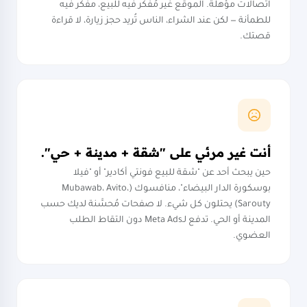
اتصالات مؤهلة. الموقع غير مُفكَّر فيه للبيع، مفكر فيه
للطمأنة — لكن عند الشراء، الناس تُريد حجز زيارة، لا قراءة
قصتك.
أنت غير مرئي على "شقة + مدينة + حي".
حين يبحث أحد عن "شقة للبيع فونتي أكادير" أو "فيلا
بوسكورة الدار البيضاء"، منافسوك (Mubawab، Avito،
Sarouty) يحتلون كل شيء. لا صفحات مُحسَّنة لديك حسب
المدينة أو الحي. تدفع لـMeta Ads دون التقاط الطلب
العضوي.