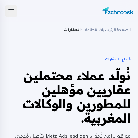
الصفحة الرئيسية
/
القطاعات
/
العقارات
قطاع · العقارات
نُولّد عملاء محتملين
عقاريين مؤهلين
للمطورين والوكالات
المغربية.
مواقع برامج تُحوّل، Meta Ads lead gen بتأهيل مُدمج،