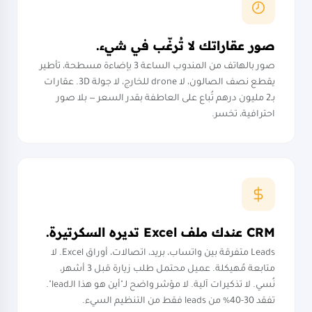
صور عقاراتك لا تُرغّب في شيء.
صور بالهاتف من المندوب الساعة 3 بإضاءة مسطحة، تأطير
يقطع نصف الصالون، لا drone للخارج، لا جولة 3D. عقارات
بـ2 مليون درهم تُباع على العاطفة بقدر السعر — بلا صور
احترافية، تخسر.
CRM عندك ملف Excel تديره السكرتيرة.
Leads متفرقة بين واتساب، بريد، اتصالات، أوراق Excel. لا
متابعة مُهيكلة. عميل محتمل طلب زيارة قبل 3 أشهر،
نُسي. لا تذكيرات آلية. لا مؤشر واضح لـ"أين هو هذا الـlead".
تفقد 30-40% من leads فقط من التنظيم السيء.