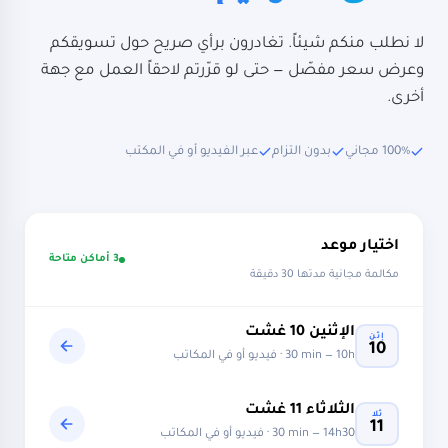
لا نطلب منكم شيئاً. تغادرون برأي صريح حول تسويقكم
وعرض سعر مفصّل — حتى لو قرّرتم لاحقاً العمل مع جهة
أخرى.
100% مجاني
بدون التزام
عبر الفيديو أو في المكتب
اختيار موعد
3 أماكن متاحة
مكالمة مجانية مدتها 30 دقيقة
الإثنين
10
غشت
إثن
10
10h
—
30 min
· فيديو أو في المكاتب
الثلاثاء
11
غشت
ثلا
11
14h30
—
30 min
· فيديو أو في المكاتب