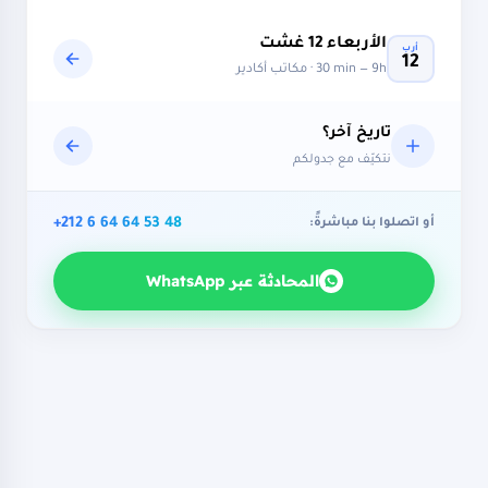
الأربعاء
12
غشت
أرب
12
9h
—
30 min
· مكاتب أكادير
تاريخ آخر؟
نتكيّف مع جدولكم
+212 6 64 64 53 48
أو اتصلوا بنا مباشرةً:
المحادثة عبر WhatsApp