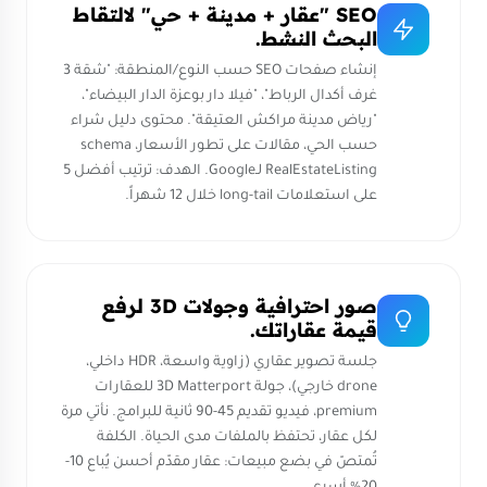
SEO "عقار + مدينة + حي" لالتقاط
البحث النشط.
إنشاء صفحات SEO حسب النوع/المنطقة: "شقة 3
غرف أكدال الرباط"، "فيلا دار بوعزة الدار البيضاء"،
"رياض مدينة مراكش العتيقة". محتوى دليل شراء
حسب الحي، مقالات على تطور الأسعار، schema
RealEstateListing لـGoogle. الهدف: ترتيب أفضل 5
على استعلامات long-tail خلال 12 شهراً.
صور احترافية وجولات 3D لرفع
قيمة عقاراتك.
جلسة تصوير عقاري (زاوية واسعة، HDR داخلي،
drone خارجي)، جولة 3D Matterport للعقارات
premium، فيديو تقديم 45-90 ثانية للبرامج. نأتي مرة
لكل عقار، تحتفظ بالملفات مدى الحياة. الكلفة
تُمتصّ في بضع مبيعات: عقار مقدّم أحسن يُباع 10-