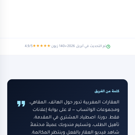
تم التحديث في أبريل 2026
·
140+
زبون
·
★★★★★
4,9/5
متخصصون · العقارات
نعرف قطاعك — لا فقط اسم شركتك.
فريق داخلي · أكادير والدار البيضاء
كلمة من الفريق
العقارات المغربية تدور حول الهاتف، المقاهي،
ومجموعات الواتساب — لا على بوابة إعلانات
فقط. دورنا: اصطياد المشتري في المقدمة،
تأهيل الطلب، وتسليم مندوبك عميلاً محتملاً
شاهد فيديو العقار بالفعل وينتظر المكالمة.