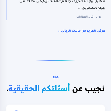
« أخيراً وجدنا شريكاً يفهم مهنتنا، وليس فقط من
يبيع التسويق. »
— زبون راضٍ, العقارات
عرض المزيد من حالات الزبائن
→
النتائج في 6 أشهر
FAQ
CPA
LEADS
−55%
+280%
نجيب عن
أسئلتكم الحقيقية
.