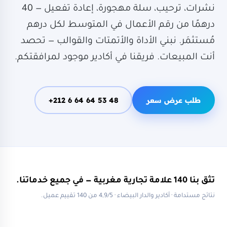
نشرات، ترحيب، سلة مهجورة، إعادة تفعيل — 40
درهمًا من رقم الأعمال في المتوسط لكل درهم
مُستثمَر. نبني الأداة والأتمتات والقوالب — تحصد
أنت المبيعات. فريقنا في أكادير موجود لمرافقتكم.
طلب عرض سعر
+212 6 64 64 53 48
تثق بنا 140 علامة تجارية مغربية — في جميع خدماتنا.
نتائج مستدامة · أكادير والدار البيضاء · 4,9/5 من 140 تقييم عميل.