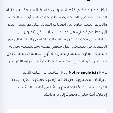
تركز أكادير معظم اقتصاد سوس-ماسة: السياحة الساحلية،
الصيد الصناعي، الفلاحة (طماطم، حمضيات، أركان)، التجارة
والحرف. يمتد زبناؤنا من أصحاب الفنادق على كورنيش البحر
إلى مطاعم فونتي، من وكلاء السيارات في تيكيوين إلى
عيادات حي محمدي، من مكاتب المحاماة في الداخلة إلى دور
الحضانة في بنسركاو. لكل منهم إيقاعه وموسميته وذروته
(الصيف، نهاية السنة، رمضان). لا تُباع الحملة نفسها لفندق
يريد ملء غرفه خارج الموسم ولمطعم يُعد لذروة الأعراس.
Notre angle ici :
PME وTPE عائلية في أغلب الأحيان،
ميزانيات محسوبة لكن ثقافة توصية حقيقية. القرب يُحدث
الفرق: نعمل وجهًا لوجه مع زبنائنا في أكادير، الدشيرة،
إنزكان، آيت ملول، وصولاً إلى تارودانت.