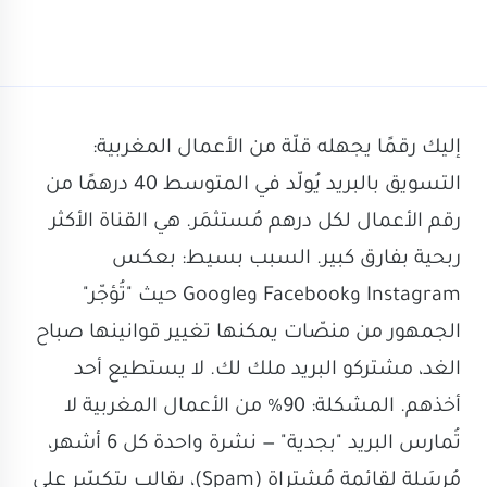
إليك رقمًا يجهله قلّة من الأعمال المغربية:
التسويق بالبريد يُولّد في المتوسط 40 درهمًا من
رقم الأعمال لكل درهم مُستثمَر. هي القناة الأكثر
ربحية بفارق كبير. السبب بسيط: بعكس
Instagram وFacebook وGoogle حيث "تُؤجّر"
الجمهور من منصّات يمكنها تغيير قوانينها صباح
الغد، مشتركو البريد ملك لك. لا يستطيع أحد
أخذهم. المشكلة: 90% من الأعمال المغربية لا
تُمارس البريد "بجدية" — نشرة واحدة كل 6 أشهر،
مُرسَلة لقائمة مُشتراة (Spam)، بقالب يتكسّر على