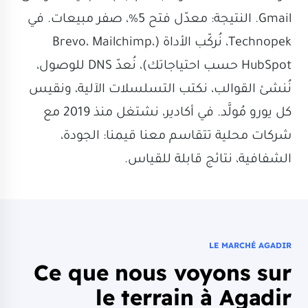
Gmail. النتيجة: معدّل فتح 5%، صفر مبيعات. في
Technopek، نُركّب الأداة (Brevo، Mailchimp،
HubSpot حسب احتياجاتك)، نُعدّ DNS للوصول،
نُنشئ القوالب، نكتب التسلسلات الآلية، ونقيس
كل يورو مُولَّد. في أكادير، نشتغل منذ 2019 مع
شركات محلية تتقاسم معنا قيمنا: الجودة،
الشفافية، نتائج قابلة للقياس.
LE MARCHÉ AGADIR
Ce que nous voyons sur
le terrain à Agadir