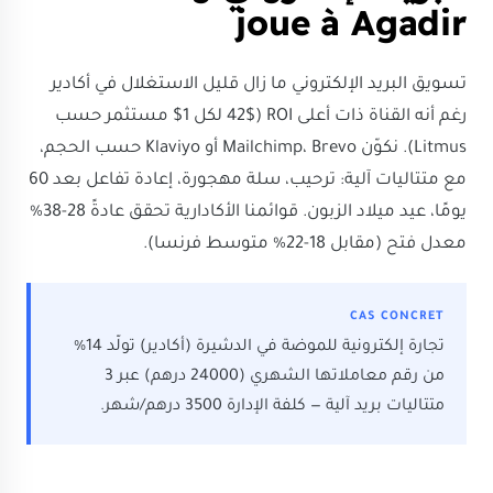
joue à Agadir
تسويق البريد الإلكتروني ما زال قليل الاستغلال في أكادير
رغم أنه القناة ذات أعلى ROI (42$ لكل 1$ مستثمر حسب
Litmus). نكوّن Mailchimp، Brevo أو Klaviyo حسب الحجم،
مع متتاليات آلية: ترحيب، سلة مهجورة، إعادة تفاعل بعد 60
يومًا، عيد ميلاد الزبون. قوائمنا الأكادارية تحقق عادةً 28-38%
معدل فتح (مقابل 18-22% متوسط فرنسا).
CAS CONCRET
تجارة إلكترونية للموضة في الدشيرة (أكادير) تولّد 14%
من رقم معاملاتها الشهري (24000 درهم) عبر 3
متتاليات بريد آلية — كلفة الإدارة 3500 درهم/شهر.