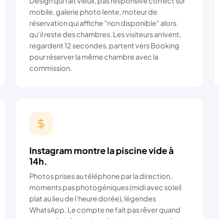
Design qui fait vieux, pas responsive correct sur
mobile, galerie photo lente, moteur de
réservation qui affiche "non disponible" alors
qu'il reste des chambres. Les visiteurs arrivent,
regardent 12 secondes, partent vers Booking
pour réserver la même chambre avec la
commission.
Instagram montre la piscine vide à
14h.
Photos prises au téléphone par la direction,
moments pas photogéniques (midi avec soleil
plat au lieu de l'heure dorée), légendes
WhatsApp. Le compte ne fait pas rêver quand