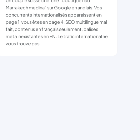
Un couple suisse cherche "boutique riad
Marrakech medina" sur Google en anglais. Vos
concurrents internationalisés apparaissent en
page 1, vous êtes en page 4. SEO multilingue mal
fait, contenus en français seulement, balises
meta inexistantes en EN. Le trafic international ne
vous trouve pas.