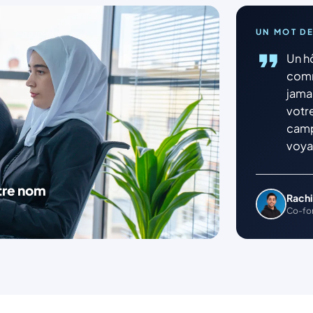
UN MOT DE
Un h
comm
jama
votre
camp
voya
otre nom
Rachi
Co-fon