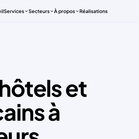
il
Services
Secteurs
À propos
Réalisations
hôtels et
ains à
TECHNO
eurs
Exp