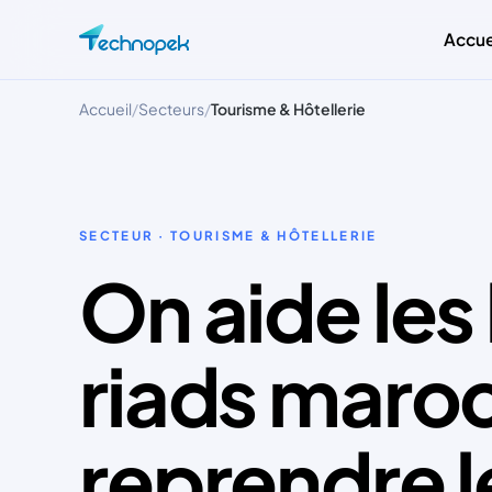
Accue
Accueil
/
Secteurs
/
Tourisme & Hôtellerie
SECTEUR · TOURISME & HÔTELLERIE
On aide les 
riads maroc
reprendre l