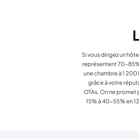
Si vous dirigez un hôt
représentent 70-85% 
une chambre à 1 200 M
grâce à votre réputa
OTAs. On ne promet pas
15% à 40-55% en 12-