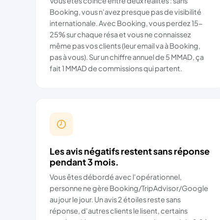
Vous êtes coincé entre deux réalités : sans
Booking, vous n'avez presque pas de visibilité
internationale. Avec Booking, vous perdez 15-
25% sur chaque résa et vous ne connaissez
même pas vos clients (leur email va à Booking,
pas à vous). Sur un chiffre annuel de 5 MMAD, ça
fait 1 MMAD de commissions qui partent.
Les avis négatifs restent sans réponse
pendant 3 mois.
Vous êtes débordé avec l'opérationnel,
personne ne gère Booking/TripAdvisor/Google
au jour le jour. Un avis 2 étoiles reste sans
réponse, d'autres clients le lisent, certains