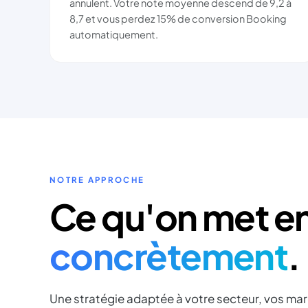
annulent. Votre note moyenne descend de 9,2 à
8,7 et vous perdez 15% de conversion Booking
automatiquement.
NOTRE APPROCHE
Ce qu'on met e
concrètement
.
Une stratégie adaptée à votre secteur, vos marg