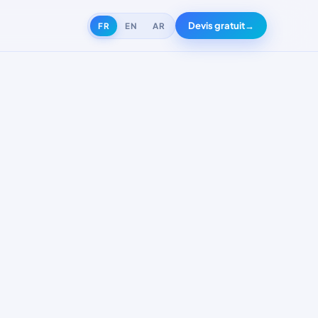
Devis gratuit
→
FR
EN
AR
PEK
ert tourisme &