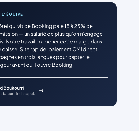
 L'ÉQUIPE
ôtel qui vit de Booking paie 15 à 25% de
ission — un salarié de plus qu'on n'engage
is. Notre travail : ramener cette marge dans
 caisse. Site rapide, paiement CMI direct,
agnes en trois langues pour capter le
geur avant qu'il ouvre Booking.
d Boukourri
dateur · Technopek