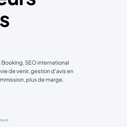
hôte
s
140+
clien
S
T
c Booking, SEO international
e de venir, gestion d'avis en
mmission, plus de marge.
esure