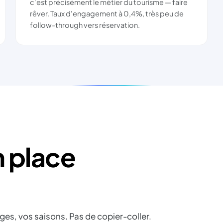
c'est précisément le métier du tourisme — faire
rêver. Taux d'engagement à 0,4%, très peu de
follow-through vers réservation.
n place
es, vos saisons. Pas de copier-coller.